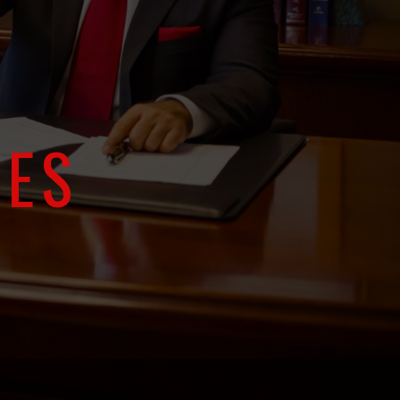
RES
N