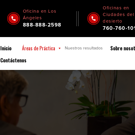
Oficinas en
Oficina en Los
Ciudades del
Ángeles
desierto
888-888-2598
760-760-10
Inicio
Áreas de Práctica
Sobre noso
Nuestros
resultados
Contáctenos