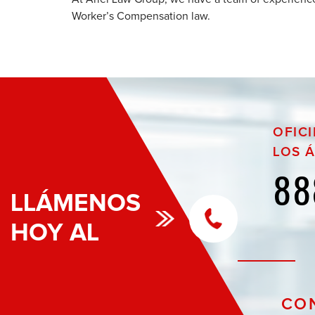
Worker’s Compensation law.
OFIC
LOS 
88
LLÁMENOS
HOY AL
CON