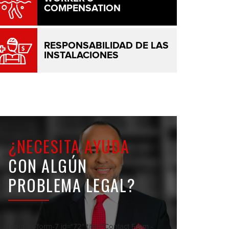
COMPENSATION
RESPONSABILIDAD DE LAS
INSTALACIONES
¿NECESITA AYUDA
CON ALGÚN
PROBLEMA LEGAL?
[contact-form-7 id="72" title="Contact Form -