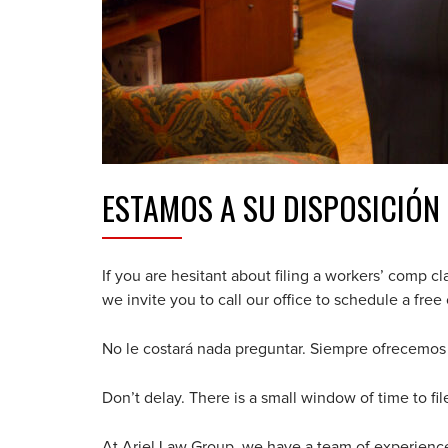
ESTAMOS A SU DISPOSICIÓN
If you are hesitant about filing a workers’ comp c
we invite you to call our office to schedule a free 
No le costará nada preguntar. Siempre ofrecemos 
Don’t delay. There is a small window of time to file
At Ariel Law Group, we have a team of experienc