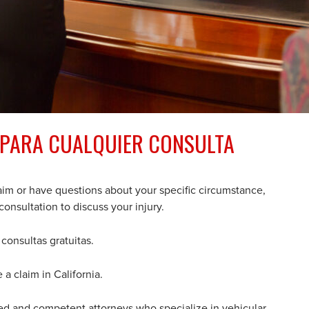
PARA CUALQUIER CONSULTA
laim or have questions about your specific circumstance,
consultation to discuss your injury.
consultas gratuitas.
 a claim in California.
ed and competent attorneys who specialize in vehicular