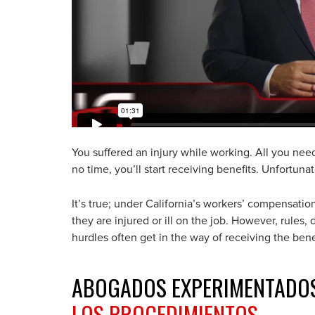
You suffered an injury while working. All you need
no time, you’ll start receiving benefits. Unfortunat
It’s true; under California’s workers’ compensatio
they are injured or ill on the job. However, rule
hurdles often get in the way of receiving the ben
ABOGADOS EXPERIMENTADO
LOS PROCEDIMIENTOS